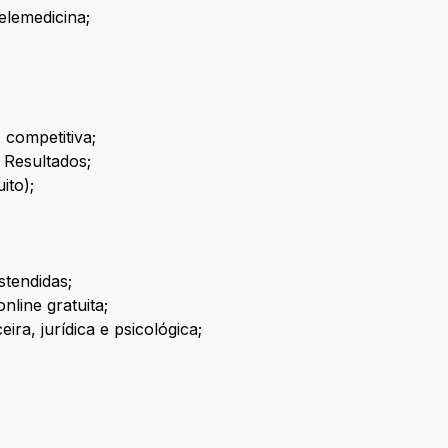
elemedicina;
competitiva;
 Resultados;
ito);
stendidas;
nline gratuita;
ra, jurídica e psicológica;