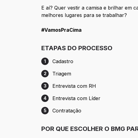
E aí? Quer vestir a camisa e brilhar em
melhores lugares para se trabalhar?
#VamosPraCima
ETAPAS DO PROCESSO
Cadastro
1
Etapa 1: Cadastro
Triagem
2
Etapa 2: Triagem
Entrevista com RH
3
Etapa 3: Entrevista com RH
Entrevista com Líder
4
Etapa 4: Entrevista com Líder
Contratação
5
Etapa 5: Contratação
POR QUE ESCOLHER O BMG PA