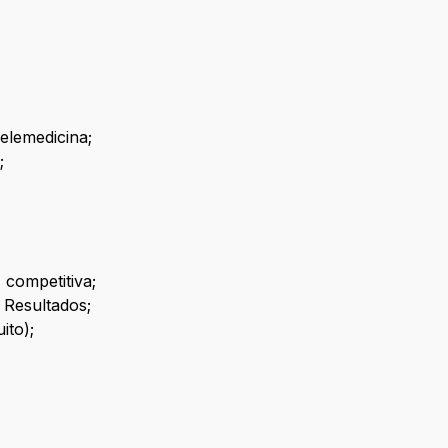
elemedicina;
;
competitiva;
 Resultados;
ito);