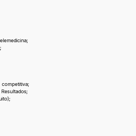
elemedicina;
;
competitiva;
 Resultados;
ito);