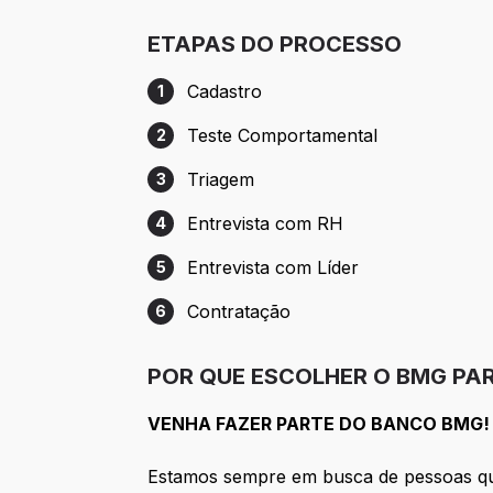
ETAPAS DO PROCESSO
Cadastro
1
Etapa 1: Cadastro
Teste Comportamental
2
Etapa 2: Teste Comportamental
Triagem
3
Etapa 3: Triagem
Entrevista com RH
4
Etapa 4: Entrevista com RH
Entrevista com Líder
5
Etapa 5: Entrevista com Líder
Contratação
6
Etapa 6: Contratação
POR QUE ESCOLHER O BMG PA
VENHA FAZER PARTE DO BANCO BMG!
Estamos sempre em busca de pessoas que