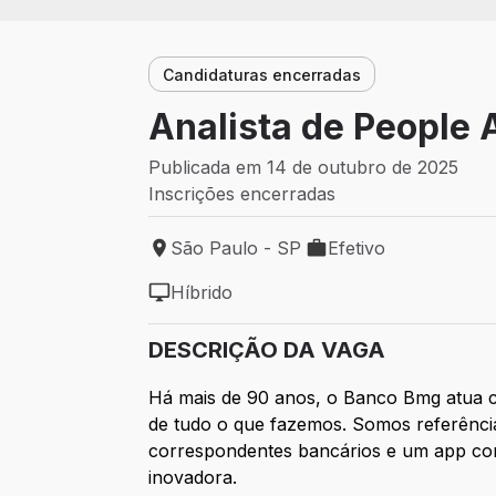
Candidaturas encerradas
Analista de People 
Publicada em 14 de outubro de 2025
Inscrições encerradas
São Paulo - SP
Efetivo
Local de trabalho: São Paulo - SP
Tipo de vaga: Efetivo
Híbrido
Modelo de trabalho: Híbrido
DESCRIÇÃO DA VAGA
Há mais de 90 anos, o Banco Bmg atua c
de tudo o que fazemos. Somos referência
correspondentes bancários e um app comp
inovadora.